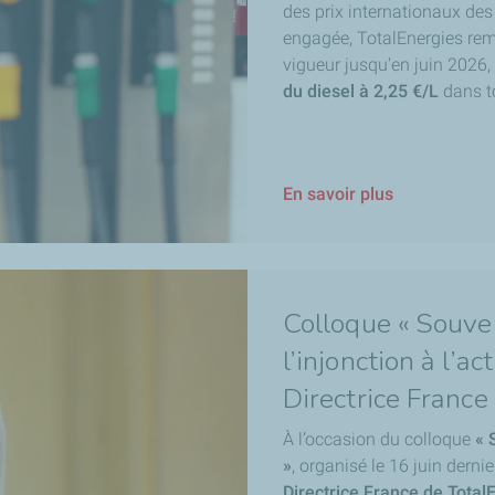
des prix internationaux des
engagée, TotalEnergies reme
vigueur jusqu'en juin 2026,
du diesel à 2,25 €/L
dans t
En savoir plus
Colloque « Souve
l’injonction à l’ac
Directrice France
À l’occasion du colloque
« 
»
, organisé le 16 juin derni
Directrice France de Total