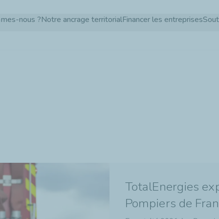
Aller
mmes-nous ?
Notre ancrage territorial
Financer les entreprises
Sout
au
contenu
principal
TotalEnergies exp
Pompiers de Fra