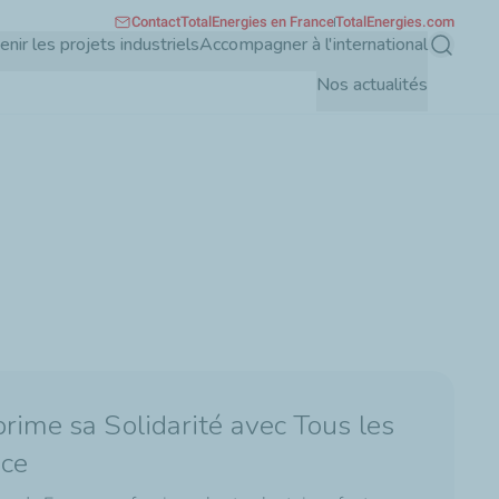
Contact
TotalEnergies en France
TotalEnergies.com
enir les projets industriels
Accompagner à l'international
Recherch
Nos actualités
rime sa Solidarité avec Tous les
nce