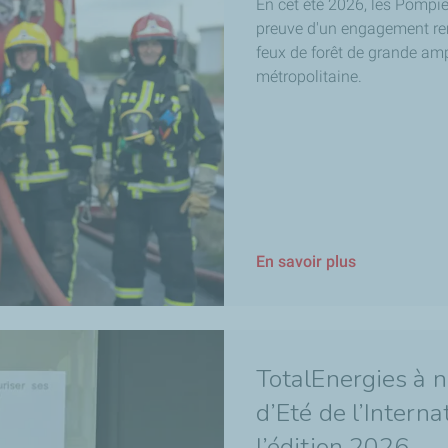
En cet été 2026, les Pompie
preuve d'un engagement re
feux de forêt de grande amp
métropolitaine.
En savoir plus
TotalEnergies à n
d’Eté de l’Intern
l’édition 2026