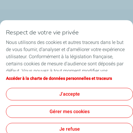
Qui sommes-nous ?
Respect de votre vie privée
Notre ancrage territorial
Nous utilisons des cookies et autres traceurs dans le but
de vous fournir, d’analyser et d’améliorer votre expérience
Financer les entreprises
utilisateur. Conformément à la législation française,
certains cookies de mesure d'audience sont déposés par
Soutenir les projets industriels
défaut. Vous pouvez à tout moment modifier vos
paramètres de cookies en cliquant sur le bouton « Gérer
Accéder à la charte de données personnelles et traceurs
Accompagner à l'international
mes cookies ». En cliquant sur le bouton « J’accepte »,
vous acceptez le dépôt de l’ensemble des cookies. Dans le
J'accepte
Nos actualités
cas où vous cliquez sur « Je refuse », seuls les cookies
techniques nécessaires au bon fonctionnement du site
Gérer mes cookies
seront utilisés. Pour plus d’informations, vous pouvez
consulter la page « Charte de données personnelles et
Contact
Accessibilité : partiellement conforme
Cookies
traceurs ».
Je refuse