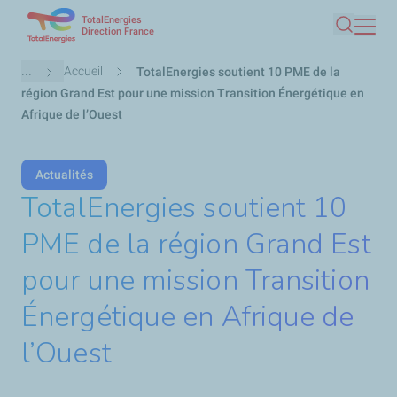
TotalEnergies
Aller
Direction France
Recherc
au
contenu
Fil
...
Accueil
TotalEnergies soutient 10 PME de la
principal
d'Ariane
région Grand Est pour une mission Transition Énergétique en
Afrique de l’Ouest
Actualités
TotalEnergies soutient 10
PME de la région Grand Est
pour une mission Transition
Énergétique en Afrique de
l’Ouest