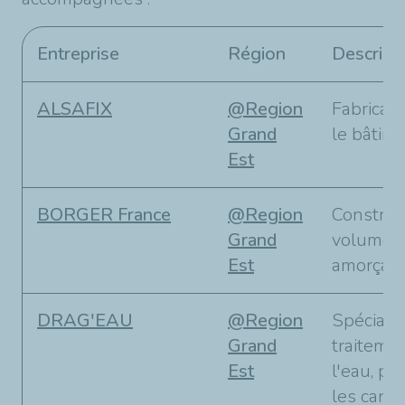
Entreprise
Région
Descript
ALSAFIX
@Region
Fabricant
Grand
le bâtime
Est
BORGER France
@Region
Constru
Grand
volumétr
Est
amorçant
DRAG'EAU
@Region
Spécialis
Grand
traiteme
Est
l'eau, po
les canal