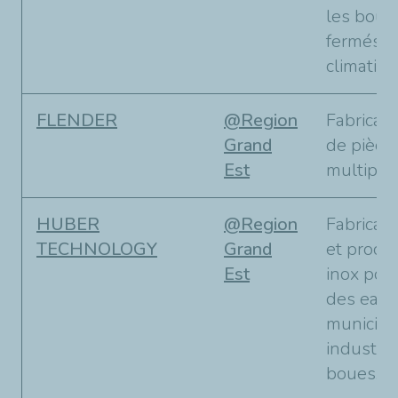
les boues
fermés d
climatisa
FLENDER
@Region
Fabricant
Grand
de pièces
Est
multiplic
HUBER
@Region
Fabrican
TECHNOLOGY
Grand
et procé
Est
inox pour
des eaux
municipa
industrie
boues.