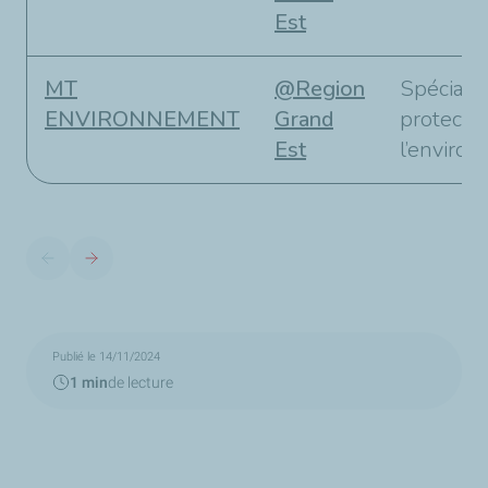
Est
MT
@Region
Spécialis
ENVIRONNEMENT
Grand
protecti
Est
l’enviro
Publié le 14/11/2024
1 min
de lecture