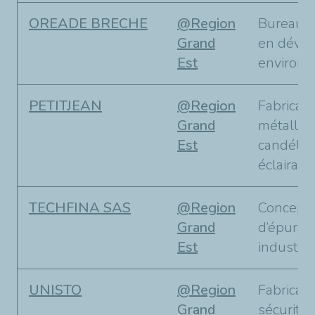
OREADE BRECHE
@Region
Bureau d
Grand
en déve
Est
environn
PETITJEAN
@Region
Fabricant
Grand
métalliq
Est
candélab
éclairage
TECHFINA SAS
@Region
Concepte
Grand
d’épurati
Est
industrie
UNISTO
@Region
Fabricant
Grand
sécurité.