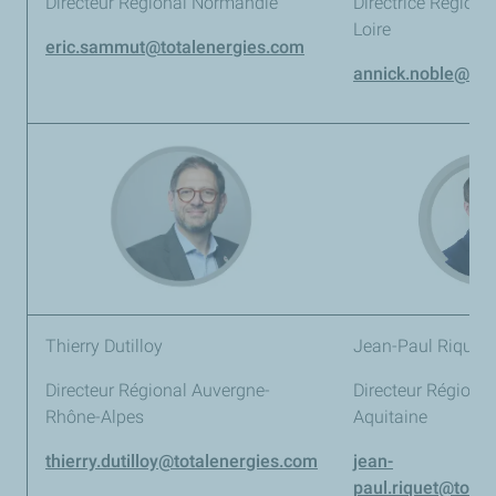
Directeur Régional Normandie
Directrice Régiona
Loire
eric.sammut@totalenergies.com
annick.noble@tot
Thierry Dutilloy
Jean-Paul Riquet
Directeur Régional Auvergne-
Directeur Régional
Rhône-Alpes
Aquitaine
thierry.dutilloy@totalenergies.com
jean-
paul.riquet@tota