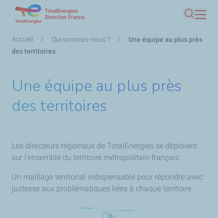
TotalEnergies
Aller
Direction France
Recherc
au
contenu
Fil
Accueil
Qui sommes-nous ?
Une équipe au plus près
principal
d'Ariane
des territoires
Une équipe au plus près
des territoires
Les directeurs régionaux de TotalEnergies se déploient
sur l’ensemble du territoire métropolitain français.
Un maillage territorial indispensable pour répondre avec
justesse aux problématiques liées à chaque territoire.