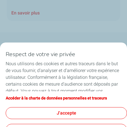
En savoir plus
Qui sommes-nous ?
Respect de votre vie privée
Notre ancrage territorial
Nous utilisons des cookies et autres traceurs dans le but
de vous fournir, d’analyser et d’améliorer votre expérience
Financer les entreprises
utilisateur. Conformément à la législation française,
certains cookies de mesure d'audience sont déposés par
Soutenir les projets industriels
défaut. Vous pouvez à tout moment modifier vos
paramètres de cookies en cliquant sur le bouton « Gérer
Accéder à la charte de données personnelles et traceurs
Accompagner à l'international
mes cookies ». En cliquant sur le bouton « J’accepte »,
vous acceptez le dépôt de l’ensemble des cookies. Dans le
J'accepte
Nos actualités
cas où vous cliquez sur « Je refuse », seuls les cookies
techniques nécessaires au bon fonctionnement du site