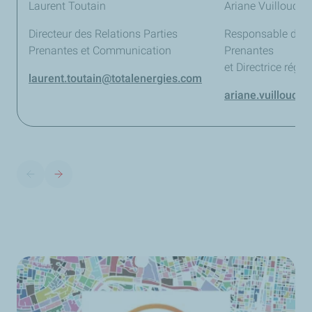
Laurent Toutain
Ariane Vuilloud
Directeur des Relations Parties
Responsable des R
Prenantes et Communication
Prenantes
et Directrice régi
laurent.toutain
@totalenergies.com
ariane.vuilloud
@t