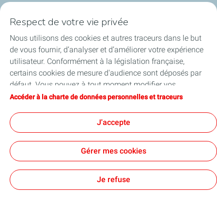
Qui sommes-nous ?
Respect de votre vie privée
Notre ancrage territorial
Nous utilisons des cookies et autres traceurs dans le but
de vous fournir, d’analyser et d’améliorer votre expérience
Financer les entreprises
utilisateur. Conformément à la législation française,
certains cookies de mesure d'audience sont déposés par
Soutenir les projets industriels
défaut. Vous pouvez à tout moment modifier vos
paramètres de cookies en cliquant sur le bouton « Gérer
Accéder à la charte de données personnelles et traceurs
Accompagner à l'international
mes cookies ». En cliquant sur le bouton « J’accepte »,
vous acceptez le dépôt de l’ensemble des cookies. Dans le
J'accepte
Nos actualités
cas où vous cliquez sur « Je refuse », seuls les cookies
techniques nécessaires au bon fonctionnement du site
Gérer mes cookies
seront utilisés. Pour plus d’informations, vous pouvez
consulter la page « Charte de données personnelles et
Contact
Accessibilité : partiellement conforme
Cookies
traceurs ».
Je refuse
TotalEnergies 2026