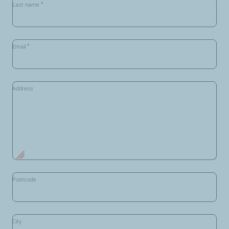
*
Last name
*
Email
Address
Postcode
City