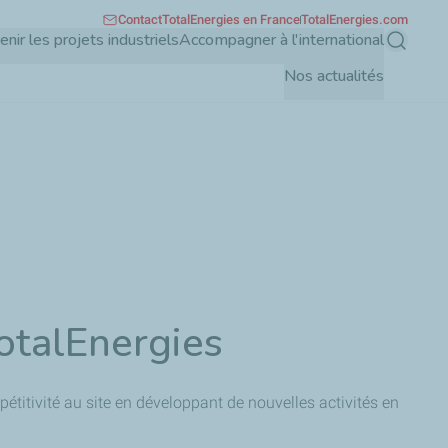
Contact
TotalEnergies en France
TotalEnergies.com
enir les projets industriels
Accompagner à l'international
Recherch
Nos actualités
TotalEnergies
titivité au site en développant de nouvelles activités en