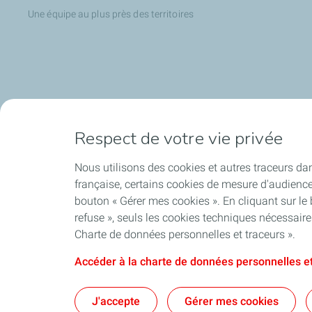
Une équipe au plus près des territoires
Respect de votre vie privée
Accompagner à l'international
Nos actuali
Nous utilisons des cookies et autres traceurs dan
Accompagnement international des PME
Nos articles
française, certains cookies de mesure d'audienc
L'aide au développement international
Nos communi
bouton « Gérer mes cookies ». En cliquant sur le
Hébergement V.I.E ou salarié de PME à
refuse », seuls les cookies techniques nécessair
l'étranger
Charte de données personnelles et traceurs ».
Accéder à la charte de données personnelles et
J'accepte
Gérer mes cookies