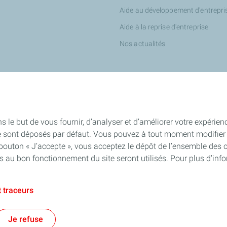
Aide au développement d'entrepri
Aide à la reprise d'entreprise
Nos actualités
tés
s le but de vous fournir, d’analyser et d’améliorer votre expérien
e sont déposés par défaut. Vous pouvez à tout moment modifier 
qués de presse
 bouton « J’accepte », vous acceptez le dépôt de l’ensemble des 
es au bon fonctionnement du site seront utilisés. Pour plus d’inf
 traceurs
Contact
Accessibilité : partiellement conforme
Cookies
Je refuse