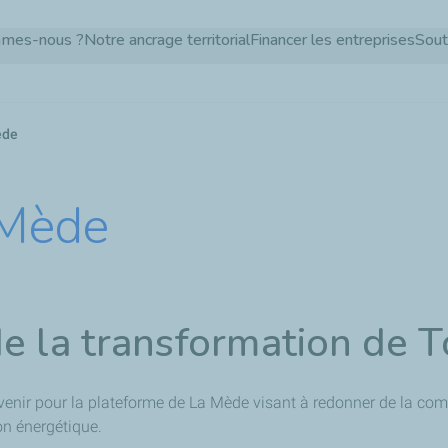
Aller
mmes-nous ?
Notre ancrage territorial
Financer les entreprises
Sout
au
contenu
principal
ède
 Mède
de la transformation de 
enir pour la plateforme de La Mède visant à redonner de la compé
on énergétique.