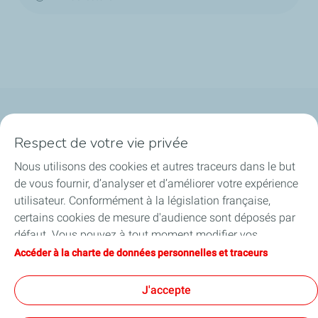
Qui sommes-nous ?
Respect de votre vie privée
Notre ancrage territorial
Nous utilisons des cookies et autres traceurs dans le but
de vous fournir, d’analyser et d’améliorer votre expérience
Financer les entreprises
utilisateur. Conformément à la législation française,
certains cookies de mesure d'audience sont déposés par
Soutenir les projets industriels
défaut. Vous pouvez à tout moment modifier vos
paramètres de cookies en cliquant sur le bouton « Gérer
Accéder à la charte de données personnelles et traceurs
Accompagner à l'international
mes cookies ». En cliquant sur le bouton « J’accepte »,
vous acceptez le dépôt de l’ensemble des cookies. Dans le
J'accepte
Nos actualités
cas où vous cliquez sur « Je refuse », seuls les cookies