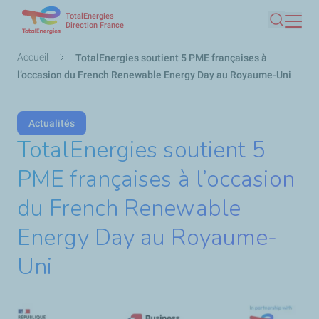
TotalEnergies
Aller
Direction France
Recherc
au
contenu
Fil
Accueil
TotalEnergies soutient 5 PME françaises à
principal
d'Ariane
l’occasion du French Renewable Energy Day au Royaume-Uni
Actualités
TotalEnergies soutient 5
PME françaises à l’occasion
du French Renewable
Energy Day au Royaume-
Uni