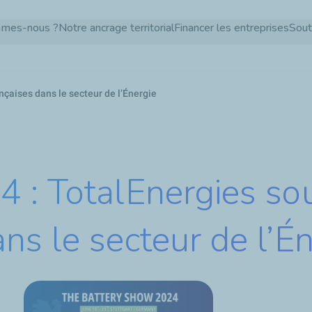
Aller
mmes-nous ?
Notre ancrage territorial
Financer les entreprises
Sout
au
contenu
principal
çaises dans le secteur de l’Énergie
 : TotalEnergies sou
s le secteur de l’Én