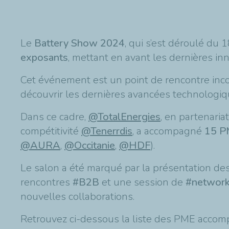
Le
Battery Show 2024
, qui s’est déroulé du 
exposants
, mettant en avant les dernières i
Cet événement est un point de rencontre inco
découvrir les dernières avancées technologiq
Dans ce cadre,
@TotalEnergies
, en partenaria
compétitivité
@Tenerrdis
, a accompagné
15 P
@AURA
,
@Occitanie
,
@HDF
).
Le salon a été marqué par la présentation des
rencontres
#B2B
et une session de
#network
nouvelles collaborations.
Retrouvez ci-dessous la liste des PME accom