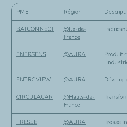
PME
Région
Descript
BATCONNECT
@Ile-de-
Fabrican
France
ENERSENS
@AURA
Produit 
l’industr
ENTROVIEW
@AURA
Développe
CIRCULACAR
@Hauts-de-
Transform
France
TRESSE
@AURA
Tresse In