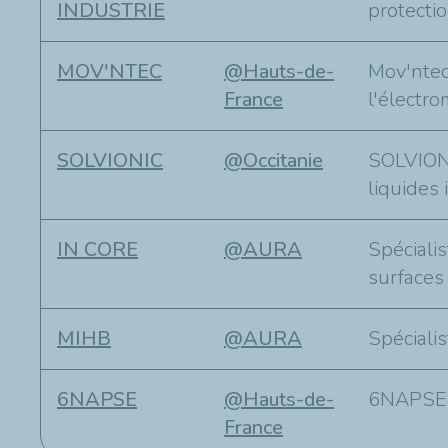
INDUSTRIE
protecti
MOV'NTEC
@Hauts-de-
Mov'ntec
France
l'électro
SOLVIONIC
@Occitanie
SOLVIONI
liquides 
IN CORE
@AURA
Spéciali
surfaces
MIHB
@AURA
Spéciali
6NAPSE
@Hauts-de-
6NAPSE T
France