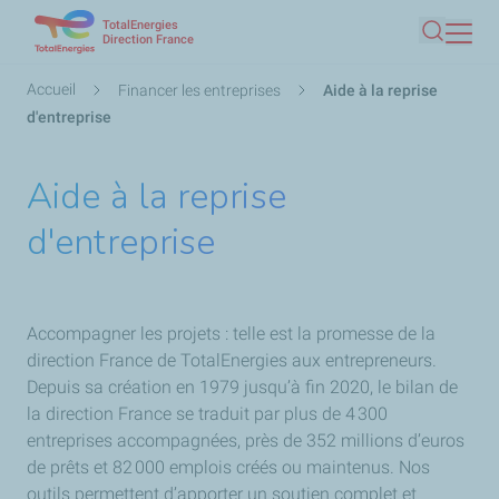
TotalEnergies
Aller
Direction France
Recherc
au
contenu
Fil
Accueil
Financer les entreprises
Aide à la reprise
principal
d'Ariane
d'entreprise
Aide à la reprise
d'entreprise
Accompagner les projets : telle est la promesse de la
direction France de TotalEnergies aux entrepreneurs.
Depuis sa création en 1979 jusqu’à fin 2020, le bilan de
la direction France se traduit par plus de 4 300
entreprises accompagnées, près de 352 millions d’euros
de prêts et 82 000 emplois créés ou maintenus. Nos
outils permettent d’apporter un soutien complet et