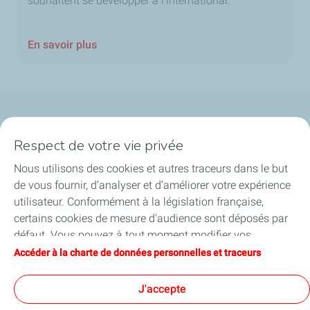
souhaitent se développer à l’international.
En savoir plus
Qui sommes-nous ?
Respect de votre vie privée
Notre ancrage territorial
Nous utilisons des cookies et autres traceurs dans le but
de vous fournir, d’analyser et d’améliorer votre expérience
Financer les entreprises
utilisateur. Conformément à la législation française,
certains cookies de mesure d'audience sont déposés par
Soutenir les projets industriels
défaut. Vous pouvez à tout moment modifier vos
paramètres de cookies en cliquant sur le bouton « Gérer
Accéder à la charte de données personnelles et traceurs
Accompagner à l'international
mes cookies ». En cliquant sur le bouton « J’accepte »,
vous acceptez le dépôt de l’ensemble des cookies. Dans le
J'accepte
Nos actualités
cas où vous cliquez sur « Je refuse », seuls les cookies