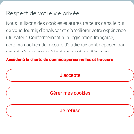
Notre ancrage territorial
Respect de votre vie privée
Financer les entreprises
Nous utilisons des cookies et autres traceurs dans le but
de vous fournir, d’analyser et d’améliorer votre expérience
Soutenir les projets industriels
utilisateur. Conformément à la législation française,
certains cookies de mesure d'audience sont déposés par
Accompagner à l'international
défaut. Vous pouvez à tout moment modifier vos
paramètres de cookies en cliquant sur le bouton « Gérer
Accéder à la charte de données personnelles et traceurs
Nos actualités
mes cookies ». En cliquant sur le bouton « J’accepte »,
vous acceptez le dépôt de l’ensemble des cookies. Dans le
J'accepte
cas où vous cliquez sur « Je refuse », seuls les cookies
techniques nécessaires au bon fonctionnement du site
Gérer mes cookies
seront utilisés. Pour plus d’informations, vous pouvez
Contact
Accessibilité : partiellement conforme
Cookies
consulter la page « Charte de données personnelles et
TotalEnergies 2026
traceurs ».
Je refuse