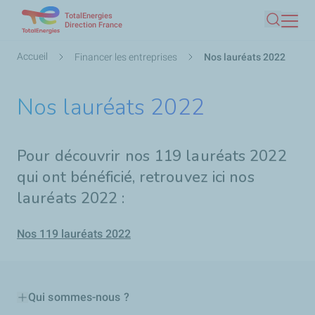
TotalEnergies
Aller
Direction France
Recherc
au
contenu
Fil
Accueil
Financer les entreprises
Nos lauréats 2022
principal
d'Ariane
Nos lauréats 2022
Pour découvrir nos 119 lauréats 2022
qui ont bénéficié, retrouvez ici nos
lauréats 2022 :
Nos 119 lauréats 2022
Qui sommes-nous ?