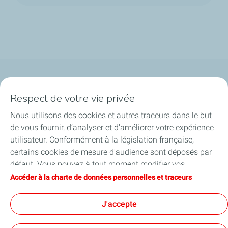
Qui sommes-nous ?
Respect de votre vie privée
Notre ancrage territorial
Nous utilisons des cookies et autres traceurs dans le but
de vous fournir, d’analyser et d’améliorer votre expérience
Financer les entreprises
utilisateur. Conformément à la législation française,
certains cookies de mesure d'audience sont déposés par
Soutenir les projets industriels
défaut. Vous pouvez à tout moment modifier vos
paramètres de cookies en cliquant sur le bouton « Gérer
Accéder à la charte de données personnelles et traceurs
Accompagner à l'international
mes cookies ». En cliquant sur le bouton « J’accepte »,
vous acceptez le dépôt de l’ensemble des cookies. Dans le
J'accepte
Nos actualités
cas où vous cliquez sur « Je refuse », seuls les cookies
techniques nécessaires au bon fonctionnement du site