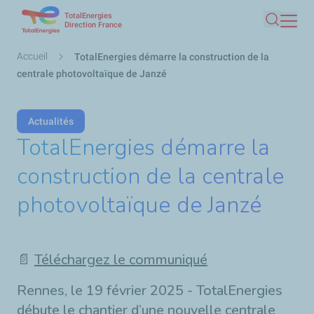
TotalEnergies
Aller
Direction France
Recherc
au
contenu
Fil
Accueil
TotalEnergies démarre la construction de la
principal
d'Ariane
centrale photovoltaïque de Janzé
Actualités
TotalEnergies démarre la
construction de la centrale
photovoltaïque de Janzé
📄
Téléchargez le communiqué
Rennes, le 19 février 2025 - TotalEnergies
débute le chantier d’une nouvelle centrale