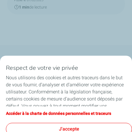
Publié le 07/02/2025
1 min
de lecture
Qui sommes-nous ?
Respect de votre vie privée
Notre ancrage territorial
Nous utilisons des cookies et autres traceurs dans le but
de vous fournir, d’analyser et d’améliorer votre expérience
Financer les entreprises
utilisateur. Conformément à la législation française,
certains cookies de mesure d'audience sont déposés par
Soutenir les projets industriels
défaut. Vous pouvez à tout moment modifier vos
paramètres de cookies en cliquant sur le bouton « Gérer
Accéder à la charte de données personnelles et traceurs
Accompagner à l'international
mes cookies ». En cliquant sur le bouton « J’accepte »,
vous acceptez le dépôt de l’ensemble des cookies. Dans le
J'accepte
Nos actualités