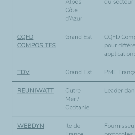
Alpes
du secteur :
Côte
d’Azur
CQFD
Grand Est
CQFD Compo
COMPOSITES
pour différ
application
TDV
Grand Est
PME Françai
REUNIWATT
Outre -
Leader dans
Mer /
Occitanie
WEBDYN
Ile de
Fournisseu
France
protocoles 