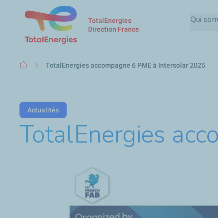
Qui so
TotalEnergies
Direction France
Fil
TotalEnergies accompagne 6 PME à Intersolar 2025
d'Ariane
Actualités
TotalEnergies acc