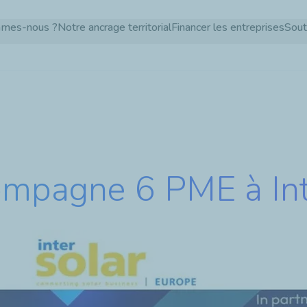
Aller
mmes-nous ?
Notre ancrage territorial
Financer les entreprises
Sout
au
contenu
principal
ompagne 6 PME à In