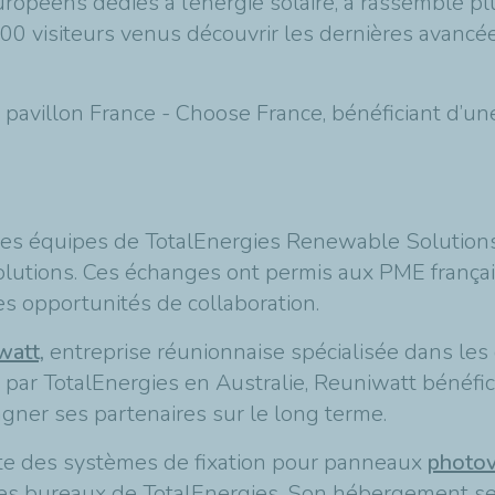
ropéens dédiés à l’énergie solaire, a rassemblé p
00 visiteurs venus découvrir les dernières avancée
pavillon France - Choose France, bénéficiant d’une 
les équipes de TotalEnergies Renewable Solutions
Solutions. Ces échanges ont permis aux PME frança
s opportunités de collaboration.
watt,
entreprise réunionnaise spécialisée dans les
par TotalEnergies en Australie, Reuniwatt bénéfici
gner ses partenaires sur le long terme.
te des systèmes de fixation pour panneaux
photov
les bureaux de TotalEnergies. Son hébergement s