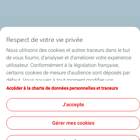
Qui sommes-nous ?
Respect de votre vie privée
Notre ancrage territorial
Nous utilisons des cookies et autres traceurs dans le but
de vous fournir, d’analyser et d’améliorer votre expérience
Financer les entreprises
utilisateur. Conformément à la législation française,
certains cookies de mesure d'audience sont déposés par
Soutenir les projets industriels
défaut. Vous pouvez à tout moment modifier vos
paramètres de cookies en cliquant sur le bouton « Gérer
Accéder à la charte de données personnelles et traceurs
Accompagner à l'international
mes cookies ». En cliquant sur le bouton « J’accepte »,
vous acceptez le dépôt de l’ensemble des cookies. Dans le
J'accepte
Nos actualités
cas où vous cliquez sur « Je refuse », seuls les cookies
techniques nécessaires au bon fonctionnement du site
Gérer mes cookies
seront utilisés. Pour plus d’informations, vous pouvez
consulter la page « Charte de données personnelles et
Contact
Accessibilité : partiellement conforme
Cookies