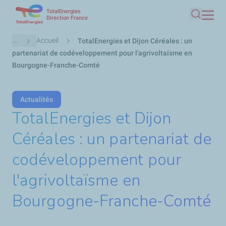
TotalEnergies
Aller
Direction France
Recherc
au
contenu
Fil
...
Accueil
TotalEnergies et Dijon Céréales : un
principal
d'Ariane
partenariat de codéveloppement pour l'agrivoltaïsme en
Bourgogne-Franche-Comté
Actualités
TotalEnergies et Dijon
Céréales : un partenariat de
codéveloppement pour
l'agrivoltaïsme en
Bourgogne-Franche-Comté