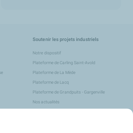
Soutenir les projets industriels
Notre dispositif
Plateforme de Carling Saint-Avold
se
Plateforme de La Mède
Plateforme de Lacq
Plateforme de Grandpuits - Gargenville
Nos actualités