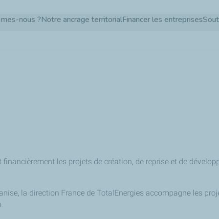
Aller
mmes-nous ?
Notre ancrage territorial
Financer les entreprises
Sout
au
contenu
principal
financièrement les projets de création, de reprise et de dévelop
anise, la direction France de TotalEnergies accompagne les proje
n.