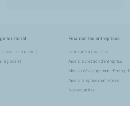
e territorial
Financer les entreprises
es énergies et au-delà !
Notre prêt à taux zéro
s régionales
Aide à la création d'entreprise
Aide au développement d'entrepri
Aide à la reprise d'entreprise
Nos actualités
tés