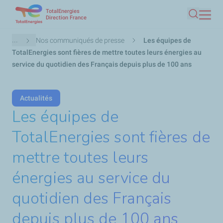
TotalEnergies
Aller
Direction France
Recherc
au
contenu
Fil
...
Nos communiqués de presse
Les équipes de
principal
d'Ariane
TotalEnergies sont fières de mettre toutes leurs énergies au
service du quotidien des Français depuis plus de 100 ans
Actualités
Les équipes de
TotalEnergies sont fières de
mettre toutes leurs
énergies au service du
quotidien des Français
depuis plus de 100 ans