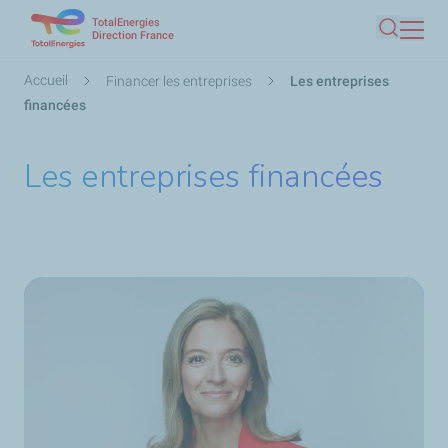
TotalEnergies
Aller
Direction France
Recherc
au
contenu
Fil
Accueil
Financer les entreprises
Les entreprises
principal
d'Ariane
financées
Les entreprises financées