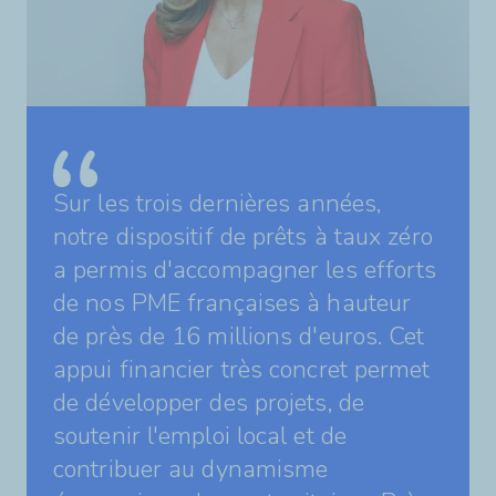
Sur les trois dernières années,
notre dispositif de prêts à taux zéro
a permis d'accompagner les efforts
de nos PME françaises à hauteur
de près de 16 millions d'euros. Cet
appui financier très concret permet
de développer des projets, de
soutenir l'emploi local et de
contribuer au dynamisme