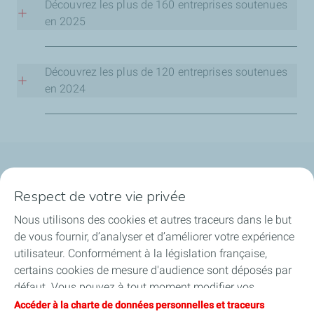
Découvrez les plus de 160 entreprises soutenues
en 2025
BESCHI STORES - Commerce de détail
Auvergne-Rhône-Alpes :
Découvrez les plus de 120 entreprises soutenues
SCOREL - Ingénierie
en 2024
3DFI - Métaux, construction mécanique
Auvergne-Rhône-Alpes :
AUMELEC - Métaux, construction mécanique
COOL - Santé, matériels médical
CNM PROCESS - Equipement industriel
Qui sommes-nous ?
Respect de votre vie privée
APHELIO - Informatique, télécommunication
Notre ancrage territorial
Bourgogne-Franche-Comté :
ROCKET 4 SALES - Etudes, conseil
Nous utilisons des cookies et autres traceurs dans le but
de vous fournir, d’analyser et d’améliorer votre expérience
Financer les entreprises
PRS HEATHCARE - Santé, matériels médical
utilisateur. Conformément à la législation française,
SIVIA LA BLANCHISSERIE - Service aux entreprises
METIISTA - Bâtiment, travaux public
certains cookies de mesure d'audience sont déposés par
Soutenir les projets industriels
défaut. Vous pouvez à tout moment modifier vos
D.F.I. INTERIM RECRUTEMENT - Service à la
paramètres de cookies en cliquant sur le bouton « Gérer
Accéder à la charte de données personnelles et traceurs
Accompagner à l'international