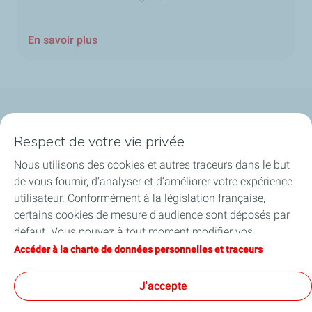
En savoir plus
Qui sommes-nous ?
Respect de votre vie privée
Notre ancrage territorial
Nous utilisons des cookies et autres traceurs dans le but
de vous fournir, d’analyser et d’améliorer votre expérience
Financer les entreprises
utilisateur. Conformément à la législation française,
certains cookies de mesure d'audience sont déposés par
Soutenir les projets industriels
défaut. Vous pouvez à tout moment modifier vos
paramètres de cookies en cliquant sur le bouton « Gérer
Accéder à la charte de données personnelles et traceurs
Accompagner à l'international
mes cookies ». En cliquant sur le bouton « J’accepte »,
vous acceptez le dépôt de l’ensemble des cookies. Dans le
J'accepte
Nos actualités
cas où vous cliquez sur « Je refuse », seuls les cookies