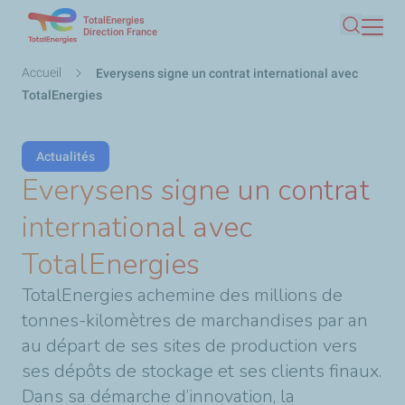
TotalEnergies
Aller
Direction France
Recherc
au
contenu
Fil
Accueil
Everysens signe un contrat international avec
principal
d'Ariane
TotalEnergies
Actualités
Everysens signe un contrat
international avec
TotalEnergies
TotalEnergies achemine des millions de
tonnes-kilomètres de marchandises par an
au départ de ses sites de production vers
ses dépôts de stockage et ses clients finaux.
Dans sa démarche d’innovation,
la