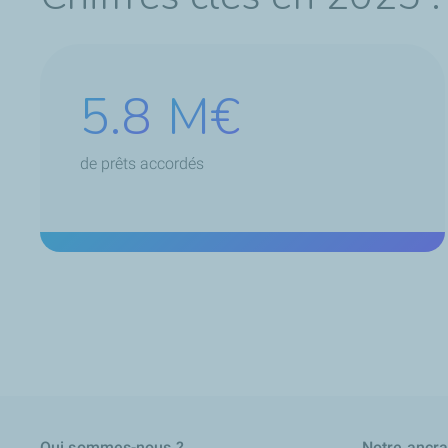
5.8
M€
de prêts accordés
Qui sommes-nous ?
Notre ancrag