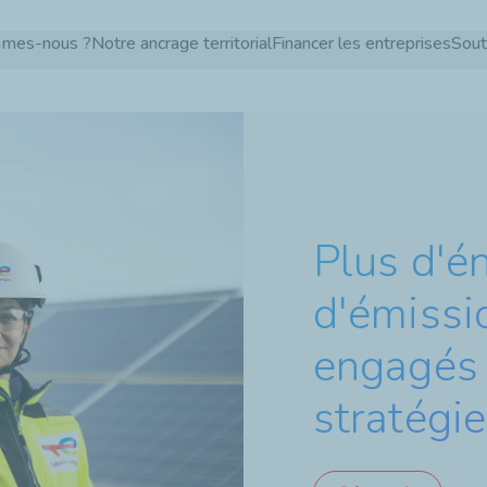
Aller
mmes-nous ?
Notre ancrage territorial
Financer les entreprises
Sout
au
contenu
principal
Plus d'é
d'émissi
engagés 
stratégie