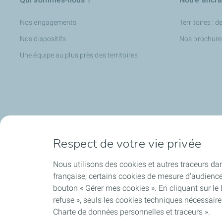
Nos engagements
Territoires : d
Nos dispositifs
Nos brochure
Une équipe au plus près des territoires
Respect de votre vie privée
Accompagner à l'international
Nos actuali
Nous utilisons des cookies et autres traceurs dan
Accompagnement international des PME
Nos articles
française, certains cookies de mesure d'audienc
L'aide au développement international
Nos communi
bouton « Gérer mes cookies ». En cliquant sur le
Hébergement V.I.E ou salarié de PME à
refuse », seuls les cookies techniques nécessair
l'étranger
Charte de données personnelles et traceurs ».