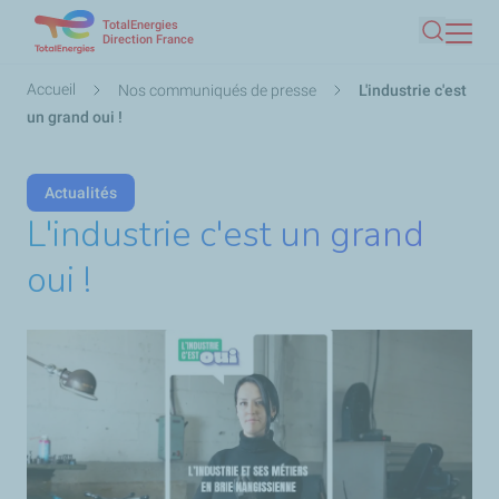
TotalEnergies
Aller
Direction France
Recherc
au
contenu
Fil
Accueil
Nos communiqués de presse
L'industrie c'est
principal
d'Ariane
un grand oui !
Actualités
L'industrie c'est un grand
oui !