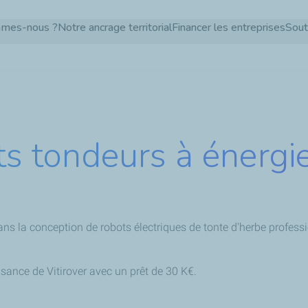
Aller
mmes-nous ?
Notre ancrage territorial
Financer les entreprises
Sout
au
contenu
principal
ts tondeurs à énergie
ans la conception de robots électriques de tonte d'herbe professi
ance de Vitirover avec un prêt de 30 K€.