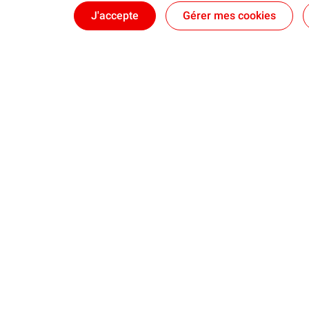
J'accepte
Gérer mes cookies
Qui sommes-nous ?
Notre ancrag
Nos engagements
Territoires : d
Nos dispositifs
Nos brochure
Une équipe au plus près des territoires
Accompagner à l'international
Nos actuali
Accompagnement international des PME
Nos articles
L'aide au développement international
Nos communi