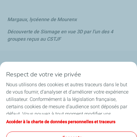
Margaux, lycéenne de Mourenx
Découverte de Sismage en vue 3D par l’un des 4
groupes reçus au CSTJF
Qui sommes-nous ?
Respect de votre vie privée
Notre ancrage territorial
Nous utilisons des cookies et autres traceurs dans le but
de vous fournir, d’analyser et d’améliorer votre expérience
Financer les entreprises
utilisateur. Conformément à la législation française,
certains cookies de mesure d'audience sont déposés par
Soutenir les projets industriels
défaut. Vous pouvez à tout moment modifier vos
paramètres de cookies en cliquant sur le bouton « Gérer
Accéder à la charte de données personnelles et traceurs
Accompagner à l'international
mes cookies ». En cliquant sur le bouton « J’accepte »,
vous acceptez le dépôt de l’ensemble des cookies. Dans le