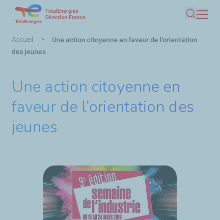
TotalEnergies
Aller
Direction France
Recherc
au
contenu
Fil
Accueil
Une action citoyenne en faveur de l’orientation
principal
d'Ariane
des jeunes
Une action citoyenne en
faveur de l’orientation des
jeunes