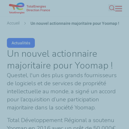
TotalEnergies
Aller
Direction France
Recherc
au
contenu
Fil
Accueil
Un nouvel actionnaire majoritaire pour Yoomap !
principal
d'Ariane
Actualités
Un nouvel actionnaire
majoritaire pour Yoomap !
Questel, l'un des plus grands fournisseurs
de logiciels et de services de propriété
intellectuelle au monde, a signé un accord
pour l’acquisition d’une participation
majoritaire dans la société Yoomap.
Total Développement Régional a soutenu
Yoomap en 2016 avec un prêt de 50 000€.