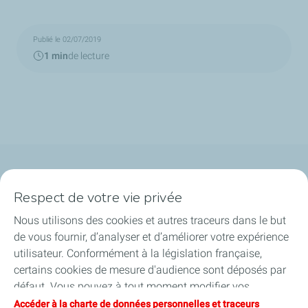
Publié le 02/07/2019
1 min
de lecture
Qui sommes-nous ?
Respect de votre vie privée
Notre ancrage territorial
Nous utilisons des cookies et autres traceurs dans le but
de vous fournir, d’analyser et d’améliorer votre expérience
Financer les entreprises
utilisateur. Conformément à la législation française,
certains cookies de mesure d'audience sont déposés par
Soutenir les projets industriels
défaut. Vous pouvez à tout moment modifier vos
paramètres de cookies en cliquant sur le bouton « Gérer
Accéder à la charte de données personnelles et traceurs