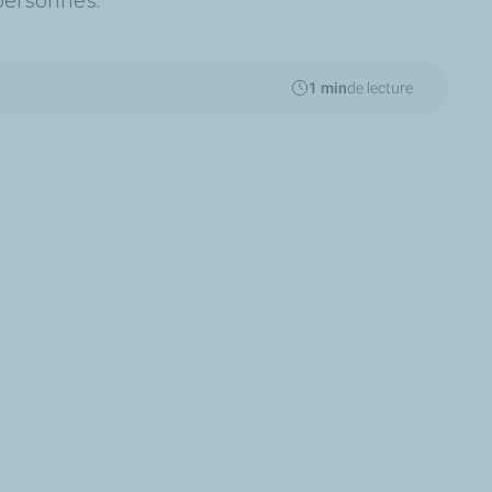
 personnes.
1 min
de lecture