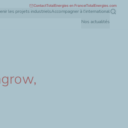
Contact
TotalEnergies en France
TotalEnergies.com
enir les projets industriels
Accompagner à l'international
Recherch
Nos actualités
agrow,