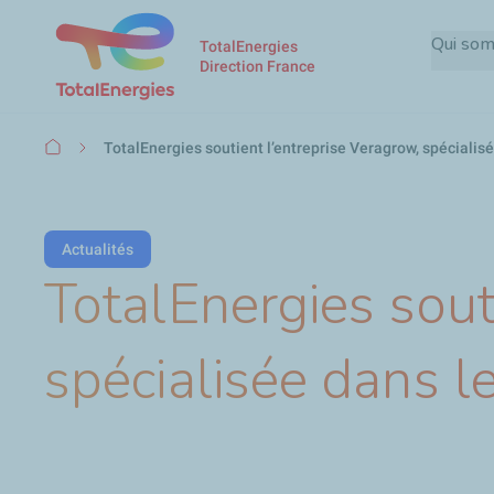
Qui so
TotalEnergies
Direction France
Fil
TotalEnergies soutient l’entreprise Veragrow, spéciali
d'Ariane
Actualités
TotalEnergies sout
spécialisée dans 