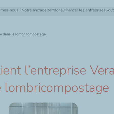
Aller
mmes-nous ?
Notre ancrage territorial
Financer les entreprises
Sout
au
contenu
principal
sée dans le lombricompostage
ient l’entreprise Ver
le lombricompostage