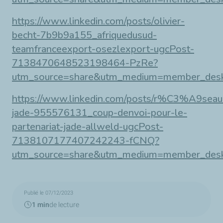
https://www.linkedin.com/posts/olivier-
becht-7b9b9a155_afriquedusud-
teamfranceexport-osezlexport-ugcPost-
7138470648523198464-PzRe?
utm_source=share&utm_medium=member_des
https://www.linkedin.com/posts/r%C3%A9seau
jade-955576131_coup-denvoi-pour-le-
partenariat-jade-allweld-ugcPost-
7138107177407242243-fCNQ?
utm_source=share&utm_medium=member_des
Publié le 07/12/2023
1 min
de lecture