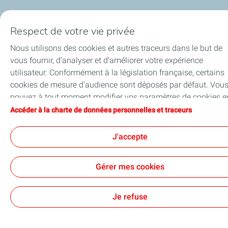
Contact
Accessibilité : partiellement conforme
Cookies
Respect de votre vie privée
TotalEnergies 2026
Nous utilisons des cookies et autres traceurs dans le but de
vous fournir, d’analyser et d’améliorer votre expérience
utilisateur. Conformément à la législation française, certains
cookies de mesure d'audience sont déposés par défaut. Vou
pouvez à tout moment modifier vos paramètres de cookies e
cliquant sur le bouton « Gérer mes cookies ». En cliquant sur 
Accéder à la charte de données personnelles et traceurs
bouton « J’accepte », vous acceptez le dépôt de l’ensemble d
cookies. Dans le cas où vous cliquez sur « Je refuse », seuls l
J'accepte
cookies techniques nécessaires au bon fonctionnement du si
seront utilisés. Pour plus d’informations, vous pouvez consul
Gérer mes cookies
la page « Charte de données personnelles et traceurs ».
Je refuse