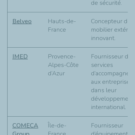
de sécurité.
Belveo
Hauts-de-
Concepteur de
France
mobilier extérie
innovant.
IMED
Provence-
Fournisseur de
Alpes-Côte
services
d’Azur
d’accompagnem
aux entreprises
dans leur
développement
international.
COMECA
Île-de-
Fournisseur
Group
France
d’équipements 