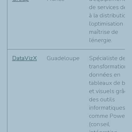
de services déd
à la distribution,
l’optimisation et 
maîtrise de
l’énergie.
DataVizX
Guadeloupe
Spécialiste de la
transformation 
données en
tableaux de bor
et visuels grâce
des outils
informatiques
comme Power B
(conseil,