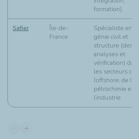
intégration,
formation).
Safier
Île-de-
Spécialiste en
France
génie civil et
structure (desig
analyses et
vérification) dan
les secteurs de
l’offshore, de la
pétrochimie et 
l’industrie.