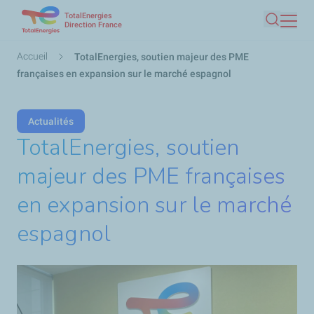
TotalEnergies
Aller
Direction France
Recherc
au
contenu
Fil
Accueil
TotalEnergies, soutien majeur des PME
principal
d'Ariane
françaises en expansion sur le marché espagnol
Actualités
TotalEnergies, soutien
majeur des PME françaises
en expansion sur le marché
espagnol