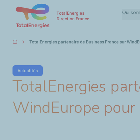
Qui so
TotalEnergies
Direction France
Fil
TotalEnergies partenaire de Business France sur WindE
d'Ariane
Actualités
TotalEnergies part
WindEurope pour l