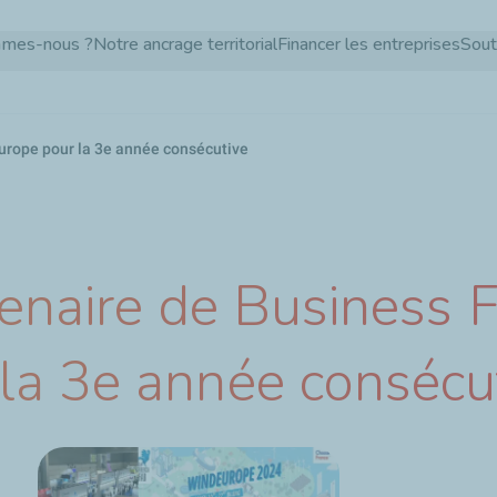
Aller
mmes-nous ?
Notre ancrage territorial
Financer les entreprises
Sout
au
contenu
principal
urope pour la 3e année consécutive
enaire de Business F
a 3e année consécu