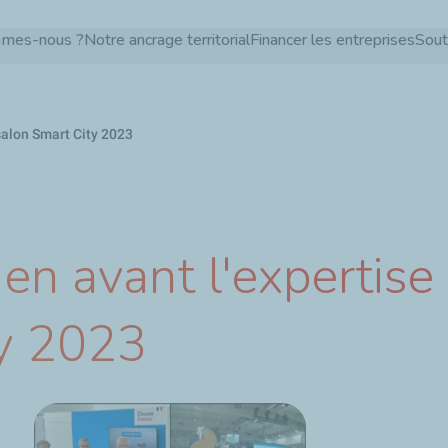
Aller
mmes-nous ?
Notre ancrage territorial
Financer les entreprises
Sout
au
contenu
principal
 salon Smart City 2023
en avant l'expertise 
ty 2023