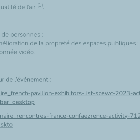
(1)
alité de l’air
.
x de personnes ;
lioration de la propreté des espaces publiques ;
donnée vidéo.
r de l’événement :
paire_french-pavilion-exhibitors-list-scewc-2023
ber_desktop
xenaire_rencontres-france-confaezrence-activity
skto