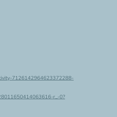
-activity-7126142964623372288-
-7128011650414063616-r_-0?