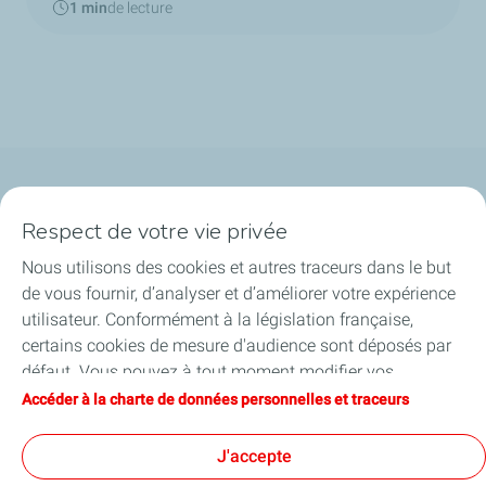
1 min
de lecture
Qui sommes-nous ?
Respect de votre vie privée
Notre ancrage territorial
Nous utilisons des cookies et autres traceurs dans le but
de vous fournir, d’analyser et d’améliorer votre expérience
Financer les entreprises
utilisateur. Conformément à la législation française,
certains cookies de mesure d'audience sont déposés par
Soutenir les projets industriels
défaut. Vous pouvez à tout moment modifier vos
paramètres de cookies en cliquant sur le bouton « Gérer
Accéder à la charte de données personnelles et traceurs
Accompagner à l'international
mes cookies ». En cliquant sur le bouton « J’accepte »,
vous acceptez le dépôt de l’ensemble des cookies. Dans le
J'accepte
Nos actualités
cas où vous cliquez sur « Je refuse », seuls les cookies