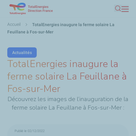
TotalEnergies
Aller
Direction France
Recherc
au
contenu
Fil
Accueil
TotalEnergies inaugure la ferme solaire La
principal
d'Ariane
Feuillane à Fos-sur-Mer
Actualités
TotalEnergies inaugure la
ferme solaire La Feuillane à
Fos-sur-Mer
Découvrez les images de l’inauguration de la
ferme solaire La Feuillane à Fos-sur-Mer :
Publié le 02/12/2022