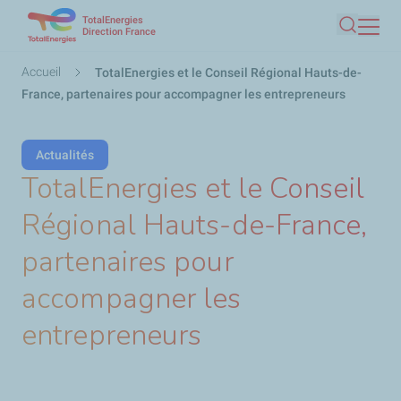
TotalEnergies
Aller
Direction France
Recherc
au
contenu
Fil
Accueil
TotalEnergies et le Conseil Régional Hauts-de-
principal
d'Ariane
France, partenaires pour accompagner les entrepreneurs
Actualités
TotalEnergies et le Conseil
Régional Hauts-de-France,
partenaires pour
accompagner les
entrepreneurs