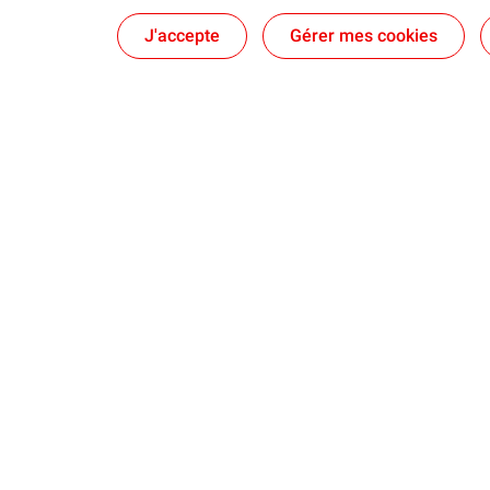
J'accepte
Gérer mes cookies
Qui sommes-nous ?
Notre ancrag
Nos engagements
Territoires : d
Nos dispositifs
Nos brochure
Une équipe au plus près des territoires