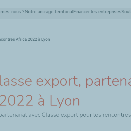
Aller
mmes-nous ?
Notre ancrage territorial
Financer les entreprises
Sout
au
contenu
principal
ncontres Africa 2022 à Lyon
lasse export, partena
 2022 à Lyon
partenariat avec Classe export pour les rencontres 