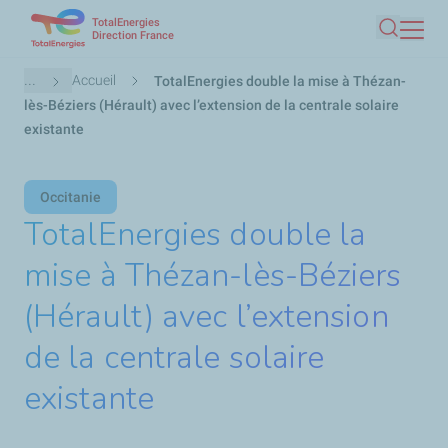
TotalEnergies
Aller
Direction France
Recherc
au
contenu
Fil
...
Accueil
TotalEnergies double la mise à Thézan-
principal
d'Ariane
lès-Béziers (Hérault) avec l’extension de la centrale solaire
existante
Occitanie
TotalEnergies double la
mise à Thézan-lès-Béziers
(Hérault) avec l’extension
de la centrale solaire
existante