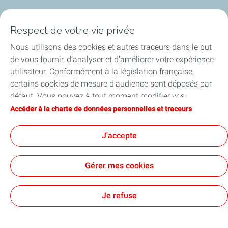
Qui sommes-nous ?
Respect de votre vie privée
Notre ancrage territorial
Nous utilisons des cookies et autres traceurs dans le but
de vous fournir, d’analyser et d’améliorer votre expérience
Financer les entreprises
utilisateur. Conformément à la législation française,
certains cookies de mesure d'audience sont déposés par
Soutenir les projets industriels
défaut. Vous pouvez à tout moment modifier vos
paramètres de cookies en cliquant sur le bouton « Gérer
Accéder à la charte de données personnelles et traceurs
Accompagner à l'international
mes cookies ». En cliquant sur le bouton « J’accepte »,
vous acceptez le dépôt de l’ensemble des cookies. Dans le
J'accepte
Nos actualités
cas où vous cliquez sur « Je refuse », seuls les cookies
techniques nécessaires au bon fonctionnement du site
Gérer mes cookies
seront utilisés. Pour plus d’informations, vous pouvez
consulter la page « Charte de données personnelles et
Contact
Accessibilité : partiellement conforme
Cookies
traceurs ».
Je refuse
TotalEnergies 2026