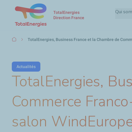
Qui so
TotalEnergies
Direction France
Fil
TotalEnergies, Business France et la Chambre de Comm
d'Ariane
Actualités
TotalEnergies, Bu
Commerce Franco-
salon WindEurop