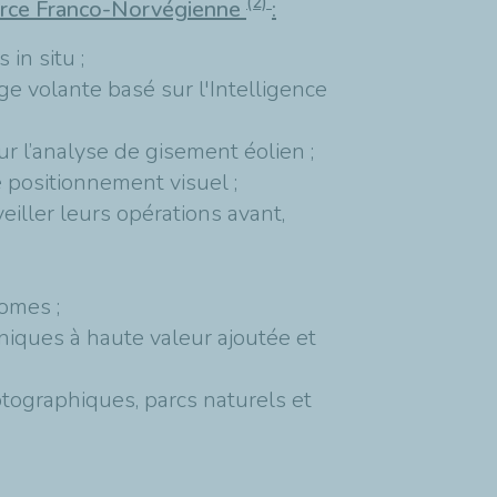
(2)
rce Franco-Norvégienne
:
in situ ;
e volante basé sur l'Intelligence
r l’analyse de gisement éolien ;
 positionnement visuel ;
eiller leurs opérations avant,
omes ;
hniques à haute valeur ajoutée et
ographiques, parcs naturels et