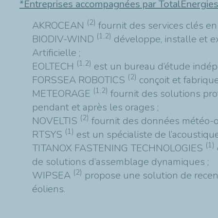
*Entreprises accompagnées par TotalEnergie
(2)
AKROCEAN
fournit des services clés en
(1,2)
BIODIV-WIND
développe, installe et e
Artificielle ;
(1,2)
EOLTECH
est un bureau d’étude indépen
(2)
FORSSEA ROBOTICS
conçoit et fabriqu
(1,2)
METEORAGE
fournit des solutions prof
pendant et après les orages ;
(2)
NOVELTIS
fournit des données météo-oc
(1)
RTSYS
est un spécialiste de l’acoustiq
(1)
TITANOX FASTENING TECHNOLOGIES
de solutions d’assemblage dynamiques ;
(2)
WIPSEA
propose une solution de recen
éoliens.