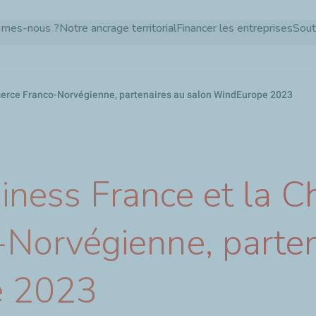
Aller
mmes-nous ?
Notre ancrage territorial
Financer les entreprises
Sout
au
contenu
principal
erce Franco-Norvégienne, partenaires au salon WindEurope 2023
siness France et la 
Norvégienne, parten
e 2023