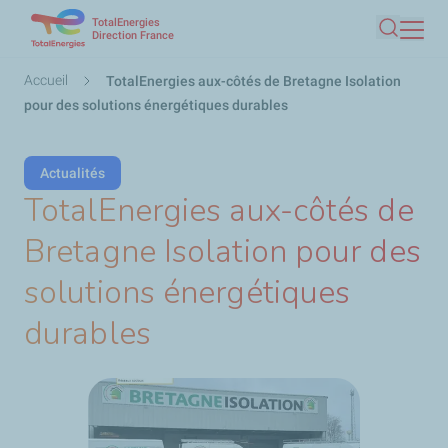
TotalEnergies
Aller
Direction France
Recherc
au
contenu
Fil
Accueil
TotalEnergies aux-côtés de Bretagne Isolation
principal
d'Ariane
pour des solutions énergétiques durables
Actualités
TotalEnergies aux-côtés de
Bretagne Isolation pour des
solutions énergétiques
durables