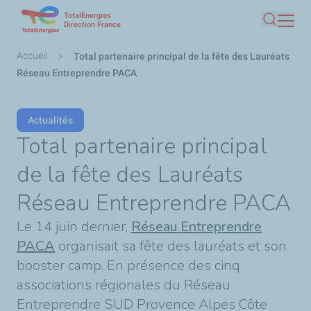
TotalEnergies
Aller
Direction France
Recherc
au
contenu
Fil
Accueil
Total partenaire principal de la fête des Lauréats
principal
d'Ariane
Réseau Entreprendre PACA
Actualités
Total partenaire principal
de la fête des Lauréats
Réseau Entreprendre PACA
Le 14 juin dernier,
Réseau Entreprendre
PACA
organisait sa fête des lauréats et son
booster camp. En présence des cinq
associations régionales du Réseau
Entreprendre SUD Provence Alpes Côte