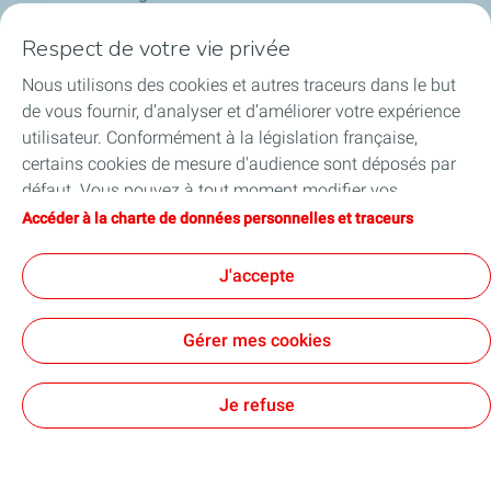
Respect de votre vie privée
Financer les entreprises
Nous utilisons des cookies et autres traceurs dans le but
Soutenir les projets industriels
de vous fournir, d’analyser et d’améliorer votre expérience
utilisateur. Conformément à la législation française,
Accompagner à l'international
certains cookies de mesure d'audience sont déposés par
défaut. Vous pouvez à tout moment modifier vos
Nos actualités
paramètres de cookies en cliquant sur le bouton « Gérer
Accéder à la charte de données personnelles et traceurs
mes cookies ». En cliquant sur le bouton « J’accepte »,
vous acceptez le dépôt de l’ensemble des cookies. Dans le
J'accepte
cas où vous cliquez sur « Je refuse », seuls les cookies
Contact
Accessibilité : partiellement conforme
Cookies
techniques nécessaires au bon fonctionnement du site
Gérer mes cookies
seront utilisés. Pour plus d’informations, vous pouvez
TotalEnergies 2026
consulter la page « Charte de données personnelles et
traceurs ».
Je refuse