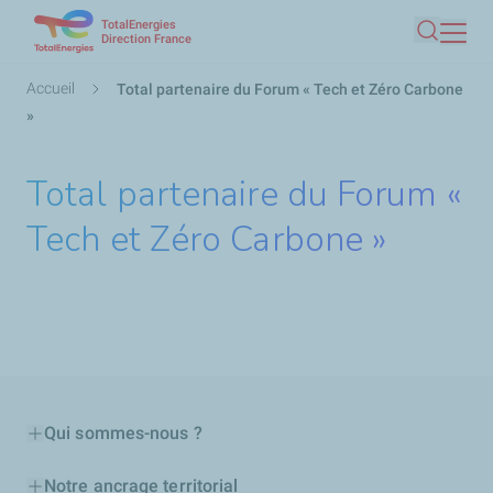
TotalEnergies
Aller
Direction France
Recherc
au
contenu
Fil
Accueil
Total partenaire du Forum « Tech et Zéro Carbone
principal
d'Ariane
»
Total partenaire du Forum «
Tech et Zéro Carbone »
Qui sommes-nous ?
Notre ancrage territorial