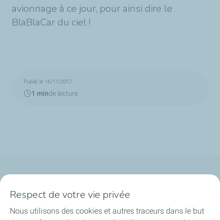
avionnage à ce jour, pour ainsi dire le
BlaBlaCar du ciel !
Publié le 16/11/2017
1 min
de lecture
Qui sommes-nous ?
Respect de votre vie privée
Notre ancrage territorial
Nous utilisons des cookies et autres traceurs dans le but