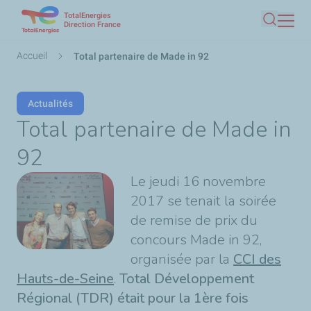
TotalEnergies
Aller
Direction France
Recherc
au
contenu
Fil
Accueil
Total partenaire de Made in 92
principal
d'Ariane
Actualités
Total partenaire de Made in
92
Le jeudi 16 novembre
2017 se tenait la soirée
de remise de prix du
concours Made in 92,
organisée par la
CCI des
Hauts-de-Seine
.
Total Développement
Régional (TDR) était pour la 1ère fois