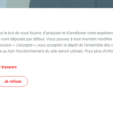
s le but de vous fournir, d’analyser et d’améliorer votre expérien
e sont déposés par défaut. Vous pouvez à tout moment modifier 
 bouton « J’accepte », vous acceptez le dépôt de l’ensemble des 
es au bon fonctionnement du site seront utilisés. Pour plus d’inf
 traceurs
e territorial
Financer les entreprises
Je refuse
es énergies et au-delà !
Notre prêt à taux zéro
s régionales
Aide à la création d'entreprise
Aide au développement d'entrepri
Aide à la reprise d'entreprise