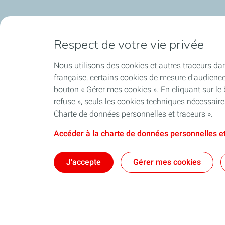
Respect de votre vie privée
Nous utilisons des cookies et autres traceurs dan
française, certains cookies de mesure d'audienc
bouton « Gérer mes cookies ». En cliquant sur le
refuse », seuls les cookies techniques nécessair
Charte de données personnelles et traceurs ».
Accéder à la charte de données personnelles et
Qui sommes-nous ?
Notre ancrag
J'accepte
Gérer mes cookies
Nos engagements
Territoires : d
Nos dispositifs
Nos brochure
Une équipe au plus près des territoires