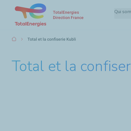
Qui so
TotalEnergies
Direction France
Fil
Total et la confiserie Kubli
d'Ariane
Total et la confiser