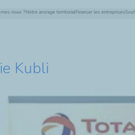
Aller
mmes-nous ?
Notre ancrage territorial
Financer les entreprises
Sout
au
contenu
principal
ie Kubli