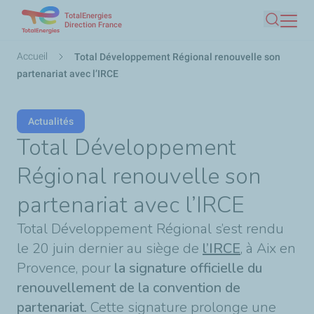
TotalEnergies
Aller
Direction France
Recherc
au
contenu
Fil
Accueil
Total Développement Régional renouvelle son
principal
d'Ariane
partenariat avec l’IRCE
Actualités
Total Développement
Régional renouvelle son
partenariat avec l’IRCE
Total Développement Régional s’est rendu
le 20 juin dernier au siège de
l’IRCE
, à Aix en
Provence, pour
la signature officielle du
renouvellement de la convention de
partenariat.
Cette signature prolonge une