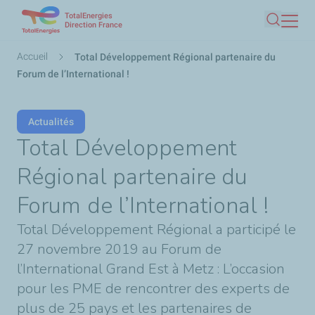
TotalEnergies
Aller
Direction France
Recherc
au
contenu
Fil
Accueil
Total Développement Régional partenaire du
principal
d'Ariane
Forum de l’International !
Actualités
Total Développement
Régional partenaire du
Forum de l’International !
Total Développement Régional a participé le
27 novembre 2019 au Forum de
l’International Grand Est à Metz : L’occasion
pour les PME de rencontrer des experts de
plus de 25 pays et les partenaires de