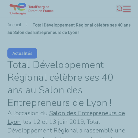
TotalEnergies
Aller
Direction France
Recherc
au
contenu
Fil
Accueil
Total Développement Régional célèbre ses 40 ans
principal
d'Ariane
au Salon des Entrepreneurs de Lyon !
Actualités
Total Développement
Régional célèbre ses 40
ans au Salon des
Entrepreneurs de Lyon !
À l’occasion du
Salon des Entrepreneurs de
Lyon
, les 12 et 13 juin 2019, Total
Développement Régional a rassemblé une