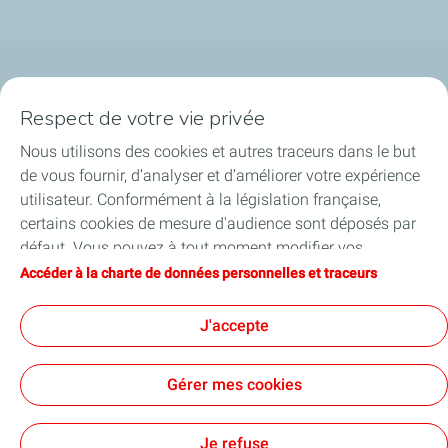
Qui sommes-nous ?
Respect de votre vie privée
Notre ancrage territorial
Nous utilisons des cookies et autres traceurs dans le but
de vous fournir, d’analyser et d’améliorer votre expérience
Financer les entreprises
utilisateur. Conformément à la législation française,
certains cookies de mesure d'audience sont déposés par
Soutenir les projets industriels
défaut. Vous pouvez à tout moment modifier vos
paramètres de cookies en cliquant sur le bouton « Gérer
Accéder à la charte de données personnelles et traceurs
Accompagner à l'international
mes cookies ». En cliquant sur le bouton « J’accepte »,
vous acceptez le dépôt de l’ensemble des cookies. Dans le
J'accepte
Nos actualités
cas où vous cliquez sur « Je refuse », seuls les cookies
techniques nécessaires au bon fonctionnement du site
Gérer mes cookies
seront utilisés. Pour plus d’informations, vous pouvez
consulter la page « Charte de données personnelles et
Contact
Accessibilité : partiellement conforme
Cookies
traceurs ».
Je refuse