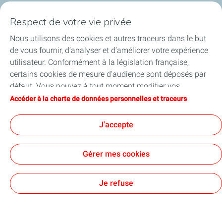
Notre ancrage territorial
Respect de votre vie privée
Nous utilisons des cookies et autres traceurs dans le but
Financer les entreprises
de vous fournir, d’analyser et d’améliorer votre expérience
utilisateur. Conformément à la législation française,
Soutenir les projets industriels
certains cookies de mesure d'audience sont déposés par
défaut. Vous pouvez à tout moment modifier vos
Accompagner à l'international
paramètres de cookies en cliquant sur le bouton « Gérer
Accéder à la charte de données personnelles et traceurs
mes cookies ». En cliquant sur le bouton « J’accepte »,
Nos actualités
vous acceptez le dépôt de l’ensemble des cookies. Dans le
J'accepte
cas où vous cliquez sur « Je refuse », seuls les cookies
techniques nécessaires au bon fonctionnement du site
Gérer mes cookies
seront utilisés. Pour plus d’informations, vous pouvez
Contact
Accessibilité : partiellement conforme
Cookies
consulter la page « Charte de données personnelles et
traceurs ».
TotalEnergies 2026
Je refuse