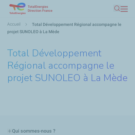
TotalEnergies
Aller
Direction France
Recherc
au
contenu
Fil
Accueil
Total Développement Régional accompagne le
principal
d'Ariane
projet SUNOLEO à La Mède
Total Développement
Régional accompagne le
projet SUNOLEO à La Mède
Qui sommes-nous ?