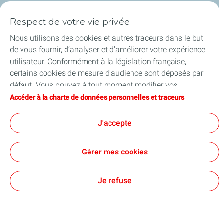
Notre ancrage territorial
Respect de votre vie privée
Nous utilisons des cookies et autres traceurs dans le but
Financer les entreprises
de vous fournir, d’analyser et d’améliorer votre expérience
utilisateur. Conformément à la législation française,
Soutenir les projets industriels
certains cookies de mesure d'audience sont déposés par
défaut. Vous pouvez à tout moment modifier vos
Accompagner à l'international
paramètres de cookies en cliquant sur le bouton « Gérer
Accéder à la charte de données personnelles et traceurs
mes cookies ». En cliquant sur le bouton « J’accepte »,
Nos actualités
vous acceptez le dépôt de l’ensemble des cookies. Dans le
J'accepte
cas où vous cliquez sur « Je refuse », seuls les cookies
techniques nécessaires au bon fonctionnement du site
Gérer mes cookies
seront utilisés. Pour plus d’informations, vous pouvez
Contact
Accessibilité : partiellement conforme
Cookies
consulter la page « Charte de données personnelles et
traceurs ».
TotalEnergies 2026
Je refuse