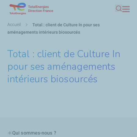
TotalEnergies
Aller
Direction France
Recherc
au
contenu
Fil
Accueil
Total : client de Culture In pour ses
principal
d'Ariane
aménagements intérieurs biosourcés
Total : client de Culture In
pour ses aménagements
intérieurs biosourcés
Qui sommes-nous ?