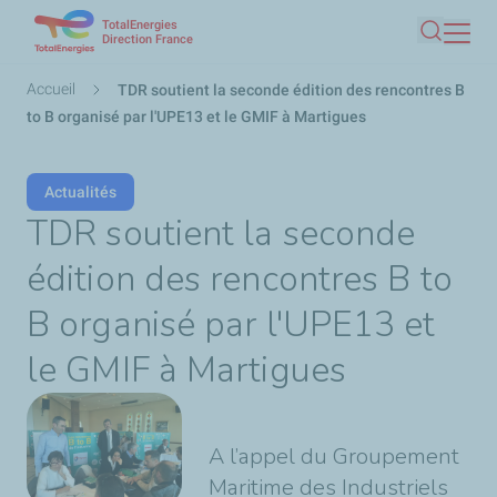
TotalEnergies
Aller
Direction France
Recherc
au
contenu
Fil
Accueil
TDR soutient la seconde édition des rencontres B
principal
d'Ariane
to B organisé par l'UPE13 et le GMIF à Martigues
Actualités
TDR soutient la seconde
édition des rencontres B to
B organisé par l'UPE13 et
le GMIF à Martigues
A l’appel du Groupement
Maritime des Industriels