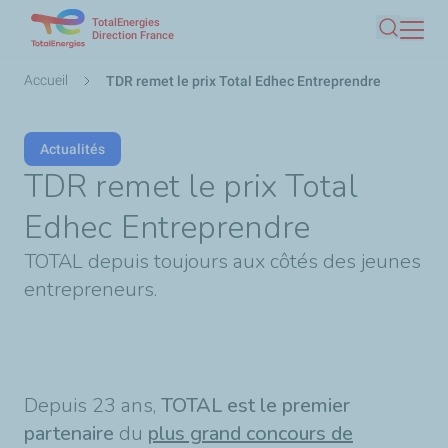
TotalEnergies
Aller
Direction France
Recherc
au
contenu
Fil
Accueil
TDR remet le prix Total Edhec Entreprendre
principal
d'Ariane
Actualités
TDR remet le prix Total
Edhec Entreprendre
TOTAL depuis toujours aux côtés des jeunes
entrepreneurs.
Depuis 23 ans,
TOTAL est le premier
partenaire
du
plus grand concours de