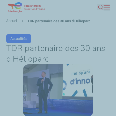
TotalEnergies
Aller
Direction France
Recherc
au
contenu
Fil
Accueil
TDR partenaire des 30 ans d'Hélioparc
principal
d'Ariane
Actualités
TDR partenaire des 30 ans
d'Hélioparc