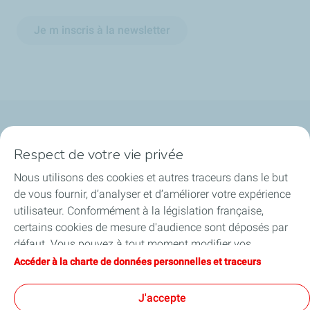
Je m inscris à la newsletter
Qui sommes-nous ?
Respect de votre vie privée
Notre ancrage territorial
Nous utilisons des cookies et autres traceurs dans le but
de vous fournir, d’analyser et d’améliorer votre expérience
Financer les entreprises
utilisateur. Conformément à la législation française,
certains cookies de mesure d'audience sont déposés par
Soutenir les projets industriels
défaut. Vous pouvez à tout moment modifier vos
paramètres de cookies en cliquant sur le bouton « Gérer
Accéder à la charte de données personnelles et traceurs
Accompagner à l'international
mes cookies ». En cliquant sur le bouton « J’accepte »,
vous acceptez le dépôt de l’ensemble des cookies. Dans le
J'accepte
Nos actualités