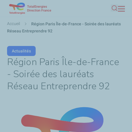
TotalEnergies
Aller
Direction France
Recherc
au
contenu
Fil
Accueil
Région Paris Île-de-France - Soirée des lauréats
principal
d'Ariane
Réseau Entreprendre 92
Actualités
Région Paris Île-de-France
- Soirée des lauréats
Réseau Entreprendre 92