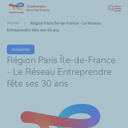
TotalEnergies
Aller
Direction France
Recherc
au
contenu
Fil
Accueil
Région Paris Île-de-France - Le Réseau
principal
d'Ariane
Entreprendre fête ses 30 ans
Actualités
Région Paris Île-de-France
- Le Réseau Entreprendre
fête ses 30 ans