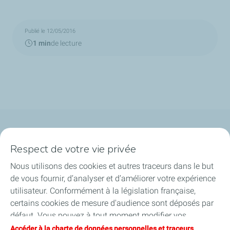
Publié le 12/05/2016
1 min
de lecture
Qui sommes-nous ?
Respect de votre vie privée
Notre ancrage territorial
Nous utilisons des cookies et autres traceurs dans le but
de vous fournir, d’analyser et d’améliorer votre expérience
Financer les entreprises
utilisateur. Conformément à la législation française,
certains cookies de mesure d'audience sont déposés par
Soutenir les projets industriels
défaut. Vous pouvez à tout moment modifier vos
paramètres de cookies en cliquant sur le bouton « Gérer
Accéder à la charte de données personnelles et traceurs