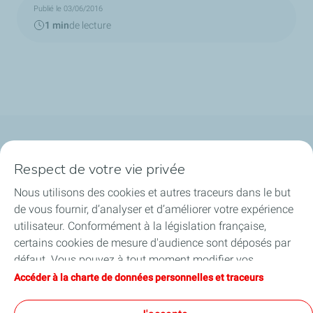
Publié le 03/06/2016
1 min
de lecture
Qui sommes-nous ?
Respect de votre vie privée
Notre ancrage territorial
Nous utilisons des cookies et autres traceurs dans le but
de vous fournir, d’analyser et d’améliorer votre expérience
Financer les entreprises
utilisateur. Conformément à la législation française,
certains cookies de mesure d'audience sont déposés par
Soutenir les projets industriels
défaut. Vous pouvez à tout moment modifier vos
paramètres de cookies en cliquant sur le bouton « Gérer
Accéder à la charte de données personnelles et traceurs
Accompagner à l'international
mes cookies ». En cliquant sur le bouton « J’accepte »,
vous acceptez le dépôt de l’ensemble des cookies. Dans le