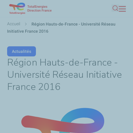
TotalEnergies
Aller
Direction France
Recherc
au
contenu
Fil
Accueil
Région Hauts-de-France - Université Réseau
principal
d'Ariane
Initiative France 2016
Actualités
Région Hauts-de-France -
Université Réseau Initiative
France 2016