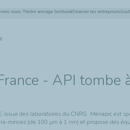
Aller
mmes-nous ?
Notre ancrage territorial
Financer les entreprises
Sout
au
contenu
principal
IC
rance - API tombe à
, issue des laboratoires du CNRS, Menapic est spé
ltra-minces (de 100 µm à 1 nm) et propose des éq