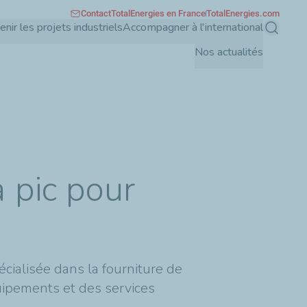
Contact
TotalEnergies en France
TotalEnergies.com
enir les projets industriels
Accompagner à l'international
Recherch
Nos actualités
 pic pour
cialisée dans la fourniture de
uipements et des services